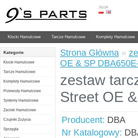
Język
Klocki Hamulcowe
Tarcze Hamulcowe
Komplety Hamulcowe
Strona Główna
»
ze
Kategorie
OE & SP DBA650E
Klocki Hamulcowe
Tarcze Hamulcowe
zestaw tarc
Komplety Hamulcowe
Przewody Hamulcowe
Street OE 
Systemy Hamulcowe
Zaciski Hamulcowe
Producent:
DBA
Czujniki Zużycia
Sprzęgła
Nr Katalogowy:
DB