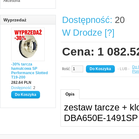
Akcesoria
Dostępność:
20
Wyprzedaż
W Drodze [?]
Cena: 1 082.
-30% tarcza
Do 
hamulcowa SP
Ilość:
- LUB -
Por
Performance Slotted
T19-200
282.64 PLN
Dostępność:
2
Opis
zestaw tarcze + k
DBA650E-1491SP