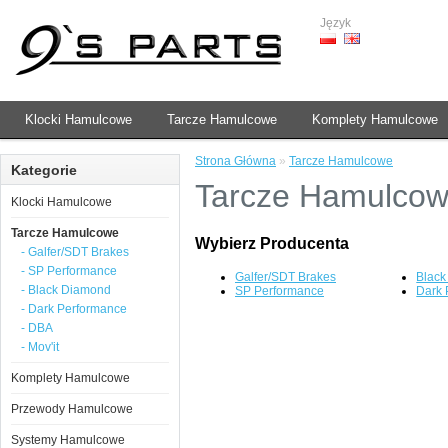
Język
Klocki Hamulcowe
Tarcze Hamulcowe
Komplety Hamulcowe
Strona Główna
»
Tarcze Hamulcowe
Kategorie
Tarcze Hamulco
Klocki Hamulcowe
Tarcze Hamulcowe
Wybierz Producenta
- Galfer/SDT Brakes
- SP Performance
Galfer/SDT Brakes
Blac
- Black Diamond
SP Performance
Dark 
- Dark Performance
- DBA
- Mov'it
Komplety Hamulcowe
Przewody Hamulcowe
Systemy Hamulcowe