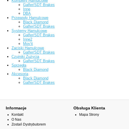
Komplety Hamulcowe
Galfer/SDT Brakes
Inne
DBA
Przewody Hamulcowe
Black Diamond
Galfer/SDT Brakes
Systemy Hamulcowe
Galfer/SDT Brakes
Inne2
Mov'it
Zaciski Hamulcowe
Galfer/SDT Brakes
Czujniki Zużycia
Galfer/SDT Brakes
Sprzęgła
Black Diamond
Akcesoria
Black Diamond
Galfer/SDT Brakes
Informacje
Obsługa Klienta
Kontakt
Mapa Strony
O Nas
Zostań Dystrybutorem