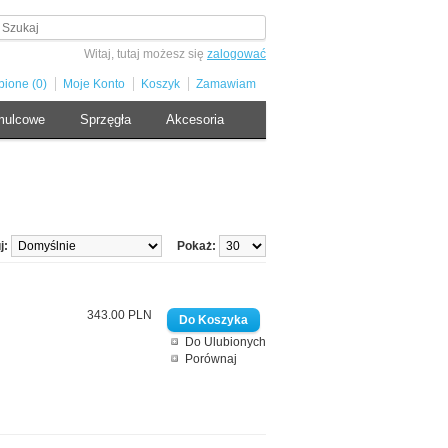
Witaj, tutaj możesz się
zalogować
bione (0)
Moje Konto
Koszyk
Zamawiam
mulcowe
Sprzęgła
Akcesoria
j:
Pokaż:
343.00 PLN
Do Ulubionych
Porównaj