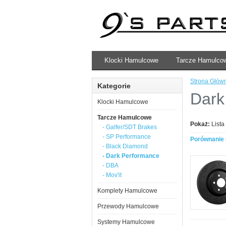
Klocki Hamulcowe
Tarcze Hamulco
Strona Głów
Kategorie
Dark
Klocki Hamulcowe
Tarcze Hamulcowe
Pokaż:
Lista
- Galfer/SDT Brakes
- SP Performance
Porównanie 
- Black Diamond
- Dark Performance
- DBA
- Mov'it
Komplety Hamulcowe
Przewody Hamulcowe
Systemy Hamulcowe