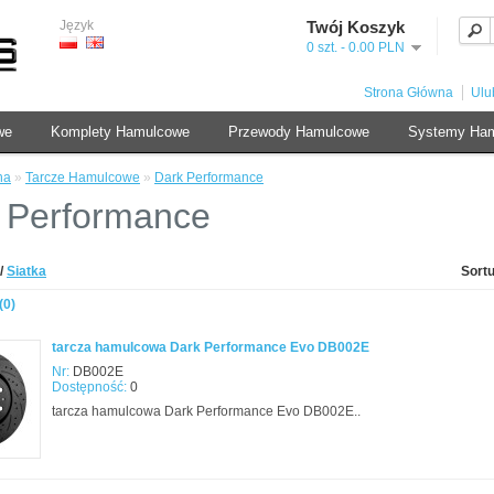
Język
Twój Koszyk
0 szt. - 0.00 PLN
Strona Główna
Ulu
we
Komplety Hamulcowe
Przewody Hamulcowe
Systemy Ha
na
»
Tarcze Hamulcowe
»
Dark Performance
 Performance
/
Siatka
Sortu
(0)
tarcza hamulcowa Dark Performance Evo DB002E
Nr:
DB002E
Dostępność:
0
tarcza hamulcowa Dark Performance Evo DB002E..