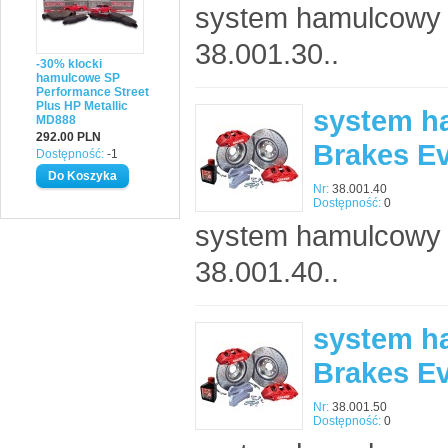
system hamulcowy 
38.001.30..
-30% klocki
hamulcowe SP
Performance Street
Plus HP Metallic
system h
MD888
292.00 PLN
Brakes E
Dostępność:
-1
Nr:
38.001.40
Dostępność:
0
system hamulcowy 
38.001.40..
system h
Brakes E
Nr:
38.001.50
Dostępność:
0