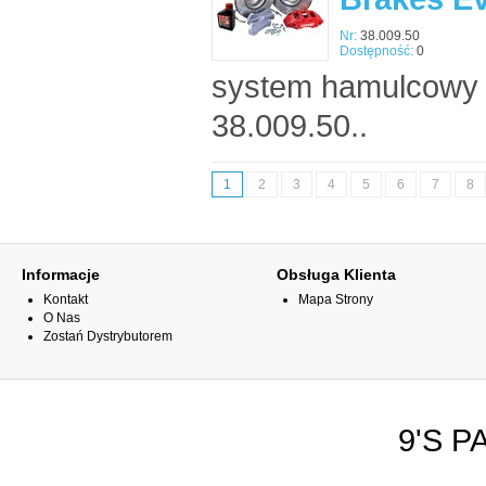
Nr:
38.009.50
Dostępność:
0
system hamulcowy 
38.009.50..
1
2
3
4
5
6
7
8
Informacje
Obsługa Klienta
Kontakt
Mapa Strony
O Nas
Zostań Dystrybutorem
9'S P