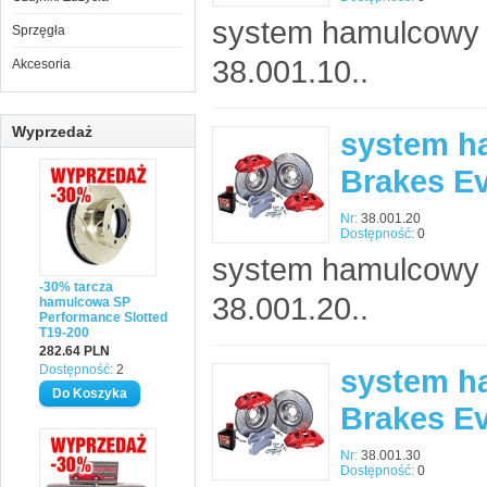
system hamulcowy 
Sprzęgła
38.001.10..
Akcesoria
Wyprzedaż
system h
Brakes E
Nr:
38.001.20
Dostępność:
0
system hamulcowy 
-30% tarcza
38.001.20..
hamulcowa SP
Performance Slotted
T19-200
282.64 PLN
Dostępność:
2
system h
Brakes E
Nr:
38.001.30
Dostępność:
0