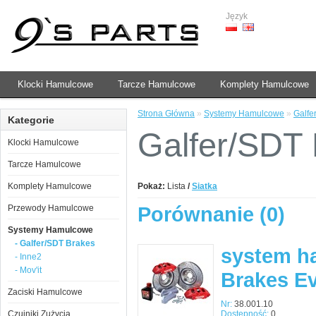
Język
Klocki Hamulcowe
Tarcze Hamulcowe
Komplety Hamulcowe
Strona Główna
»
Systemy Hamulcowe
»
Galfe
Kategorie
Galfer/SDT
Klocki Hamulcowe
Tarcze Hamulcowe
Komplety Hamulcowe
Pokaż:
Lista
/
Siatka
Porównanie (0)
Przewody Hamulcowe
Systemy Hamulcowe
- Galfer/SDT Brakes
system h
- Inne2
- Mov'it
Brakes E
Zaciski Hamulcowe
Nr:
38.001.10
Czujniki Zużycia
Dostępność:
0