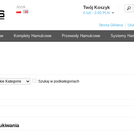
Język
Twój Koszyk
0 szt. - 0.00 PLN
Strona Główna
Ulu
we
Komplety Hamulcowe
Przewody Hamulcowe
Systemy Ha
Szukaj w podkategoriach
zukiwania