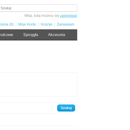
Witaj, tutaj możesz się
zalogować
bione (0)
Moje Konto
Koszyk
Zamawiam
mulcowe
Sprzęgła
Akcesoria