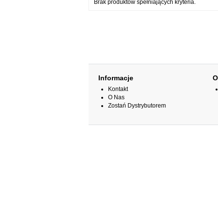
Brak produktów spełniających kryteria.
Informacje
O
Kontakt
O Nas
Zostań Dystrybutorem