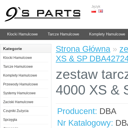
Język
Klocki Hamulcowe
Tarcze Hamulcowe
Komplety Hamulcowe
Strona Główna
»
ze
Kategorie
XS & SP DBA4272
Klocki Hamulcowe
Tarcze Hamulcowe
zestaw tarc
Komplety Hamulcowe
Przewody Hamulcowe
4000 XS &
Systemy Hamulcowe
Zaciski Hamulcowe
Producent:
DBA
Czujniki Zużycia
Sprzęgła
Nr Katalogowy:
DB