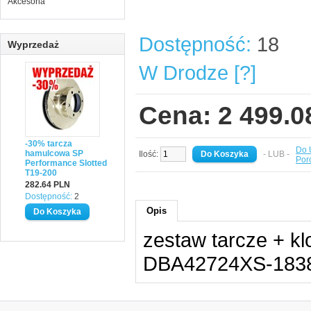
Akcesoria
Dostępność:
18
Wyprzedaż
W Drodze [?]
Cena: 2 499.
-30% tarcza
Do 
hamulcowa SP
Ilość:
- LUB -
Por
Performance Slotted
T19-200
282.64 PLN
Dostępność:
2
Opis
zestaw tarcze + 
DBA42724XS-183