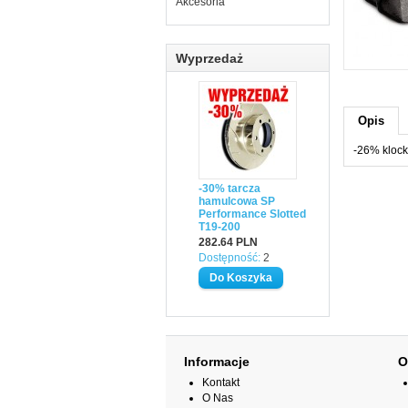
Akcesoria
Wyprzedaż
Opis
-26% kloc
-30% tarcza
hamulcowa SP
Performance Slotted
T19-200
282.64 PLN
Dostępność:
2
Informacje
O
Kontakt
O Nas