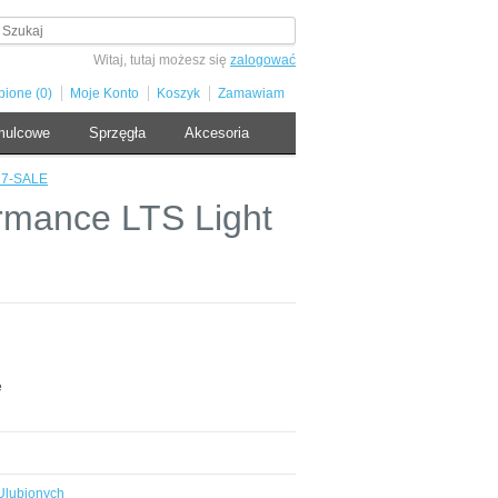
Witaj, tutaj możesz się
zalogować
bione (0)
Moje Konto
Koszyk
Zamawiam
mulcowe
Sprzęgła
Akcesoria
17-SALE
rmance LTS Light
e
Ulubionych