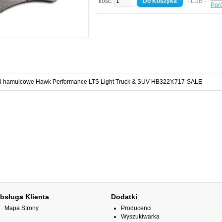
Ilość:
- LUB -
Por
ki hamulcowe Hawk Performance LTS Light Truck & SUV HB322Y.717-SALE
bsługa Klienta
Dodatki
Mapa Strony
Producenci
Wyszukiwarka