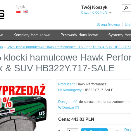
Język
Twój Koszyk
0 szt. - 0.00 PLN
Strona Główna
Ulu
we
Komplety Hamulcowe
Przewody Hamulcowe
Systemy Ha
na
»
-26% klocki hamulcowe Hawk Performance LTS Light Truck & SUV HB322Y.7
 klocki hamulcowe Hawk Perfo
k & SUV HB322Y.717-SALE
Producent:
Hawk Performance
Nr Katalogowy:
HB322Y.717-SALE
Dostępność:
do sprowadzenia na zamówieni
W Drodze [?]
Cena: 443.81 PLN
Do 