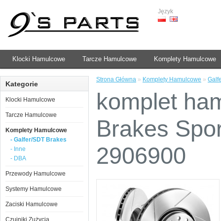
Język
Klocki Hamulcowe
Tarcze Hamulcowe
Komplety Hamulcowe
Strona Główna
»
Komplety Hamulcowe
»
Galf
Kategorie
komplet ha
Klocki Hamulcowe
Tarcze Hamulcowe
Brakes Spo
Komplety Hamulcowe
- Galfer/SDT Brakes
2906900
- Inne
- DBA
Przewody Hamulcowe
Systemy Hamulcowe
Zaciski Hamulcowe
Czujniki Zużycia