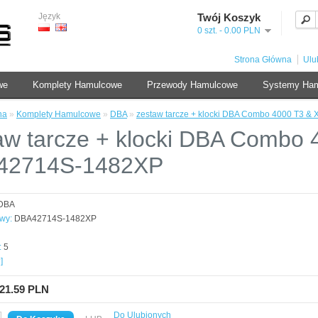
Język
Twój Koszyk
0 szt. - 0.00 PLN
Strona Główna
Ulu
we
Komplety Hamulcowe
Przewody Hamulcowe
Systemy Ha
na
»
Komplety Hamulcowe
»
DBA
»
zestaw tarcze + klocki DBA Combo 4000 T3 
aw tarcze + klocki DBA Combo 
42714S-1482XP
DBA
wy:
DBA42714S-1482XP
:
5
]
021.59 PLN
Do Ulubionych