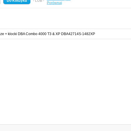
- LUB -
Porównaj
rcze + klocki DBA Combo 4000 T3 & XP DBA42714S-1482XP