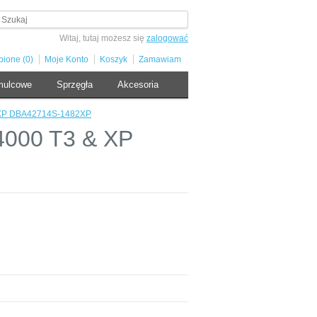
Witaj, tutaj możesz się
zalogować
bione (0)
Moje Konto
Koszyk
Zamawiam
mulcowe
Sprzęgła
Akcesoria
& XP DBA42714S-1482XP
4000 T3 & XP