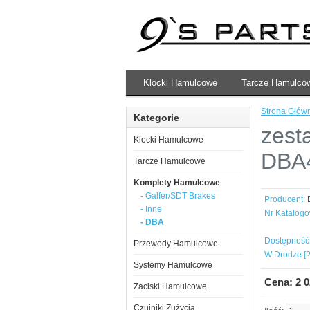
Klocki Hamulcowe
Tarcze Hamulco
Strona Głów
Kategorie
zest
Klocki Hamulcowe
DBA
Tarcze Hamulcowe
Komplety Hamulcowe
- Galfer/SDT Brakes
Producent:
- Inne
Nr Katalogo
- DBA
Dostępność
Przewody Hamulcowe
W Drodze [?
Systemy Hamulcowe
Cena: 2 
Zaciski Hamulcowe
Czujniki Zużycia