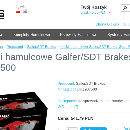
Język
Twój Koszyk
0 szt. - 0.00 PLN
Strona Główna
Ulu
we
Komplety Hamulcowe
Przewody Hamulcowe
Systemy Ha
na
»
Producent
»
Galfer/SDT Brakes
»
klocki hamulcowe Galfer/SDT Brakes Sport
ki hamulcowe Galfer/SDT Brake
7500
Producent:
Galfer/SDT Brakes
Nr Katalogowy:
1907500
Dostępność:
do sprowadzenia na zamówieni
W Drodze [?]
Cena: 541.79 PLN
Do 