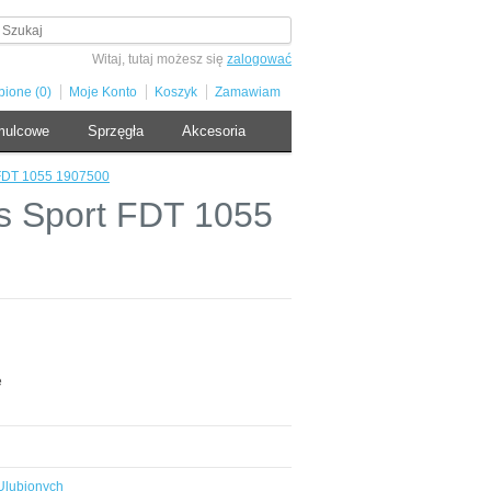
Witaj, tutaj możesz się
zalogować
bione (0)
Moje Konto
Koszyk
Zamawiam
mulcowe
Sprzęgła
Akcesoria
 FDT 1055 1907500
s Sport FDT 1055
e
Ulubionych