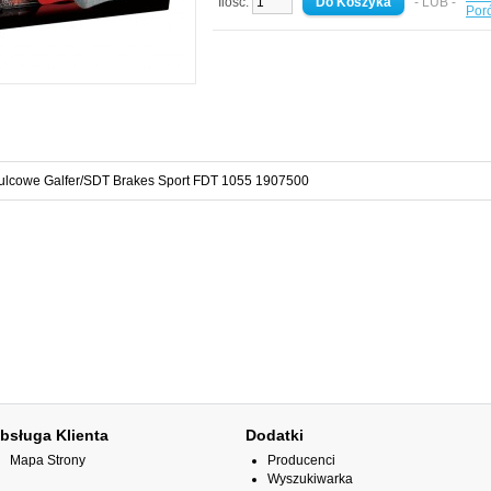
Ilość:
- LUB -
Por
ulcowe Galfer/SDT Brakes Sport FDT 1055 1907500
bsługa Klienta
Dodatki
Mapa Strony
Producenci
Wyszukiwarka