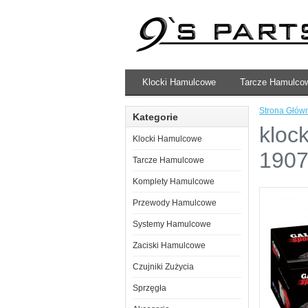
Klocki Hamulcowe
Tarcze Hamulco
Strona Głów
Kategorie
kloc
Klocki Hamulcowe
190
Tarcze Hamulcowe
Komplety Hamulcowe
Przewody Hamulcowe
Systemy Hamulcowe
Zaciski Hamulcowe
Czujniki Zużycia
Sprzęgła