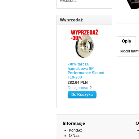
Akcesoria
Wyprzedaż
Opis
klocki ham
-30% tarcza
hamulcowa SP
Performance Slotted
T19-200
282.64 PLN
Dostępność:
2
Informacje
O
Kontakt
O Nas