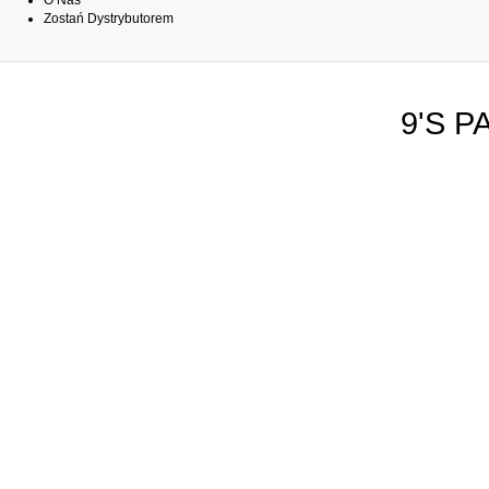
O Nas
Zostań Dystrybutorem
9'S P