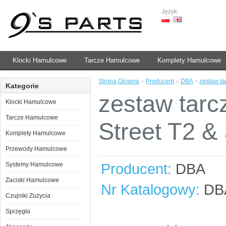
Język
Klocki Hamulcowe
Tarcze Hamulcowe
Komplety Hamulcowe
Strona Główna
»
Producent
»
DBA
»
zestaw t
Kategorie
zestaw tarc
Klocki Hamulcowe
Tarcze Hamulcowe
Street T2 
Komplety Hamulcowe
Przewody Hamulcowe
Producent:
DBA
Systemy Hamulcowe
Zaciski Hamulcowe
Nr Katalogowy:
DB
Czujniki Zużycia
Sprzęgła