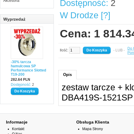
Dostępność:
2
Akcesoria
W Drodze [?]
Wyprzedaż
Cena: 1 814.
Do 
Ilość:
- LUB -
Por
-30% tarcza
hamulcowa SP
Performance Slotted
T19-200
Opis
282.64 PLN
zestaw tarcze + k
Dostępność:
2
DBA419S-1521SP
Informacje
Obsługa Klienta
Kontakt
Mapa Strony