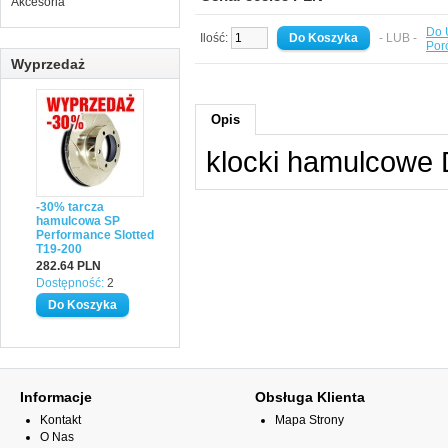
Akcesoria
Do 
Ilość:
- LUB -
Por
Wyprzedaż
Opis
klocki hamulcowe
-30% tarcza
hamulcowa SP
Performance Slotted
T19-200
282.64 PLN
Dostępność:
2
Informacje
Obsługa Klienta
Kontakt
Mapa Strony
O Nas