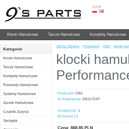
Język
Klocki Hamulcowe
Tarcze Hamulcowe
Komplety Hamulcowe
Strona Główna
»
Producent
»
DBA
»
klocki h
Kategorie
klocki ham
Klocki Hamulcowe
Tarcze Hamulcowe
Performan
Komplety Hamulcowe
Przewody Hamulcowe
Producent:
DBA
Systemy Hamulcowe
Nr Katalogowy:
DB1676XP
Zaciski Hamulcowe
Dostępność:
1
Czujniki Zużycia
W Drodze [?]
Sprzęgła
Cena: 868.85 PLN