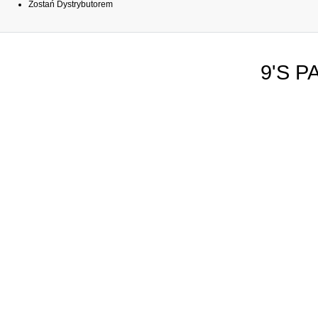
Zostań Dystrybutorem
9'S P