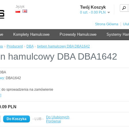
Język
Twój Koszyk
0 szt. - 0.00 PLN
Strona Główna
Ulu
we
Komplety Hamulcowe
Przewody Hamulcowe
Systemy Ha
na
»
Producent
»
DBA
»
bęben hamulcowy DBA DBA1642
n hamulcowy DBA DBA1642
DBA
wy:
DBA1642
:
do sprowadzenia na zamówienie
]
0.09 PLN
Do Ulubionych
- LUB -
Porównaj