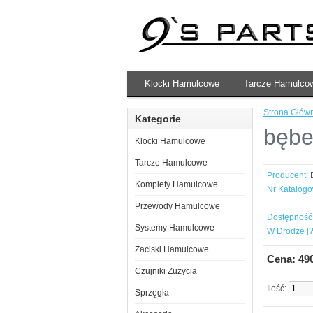
Klocki Hamulcowe
Tarcze Hamulco
Strona Głów
Kategorie
bębe
Klocki Hamulcowe
Tarcze Hamulcowe
Producent:
Komplety Hamulcowe
Nr Katalogo
Przewody Hamulcowe
Dostępność
Systemy Hamulcowe
W Drodze [?
Zaciski Hamulcowe
Cena: 49
Czujniki Zużycia
Ilość:
Sprzęgła