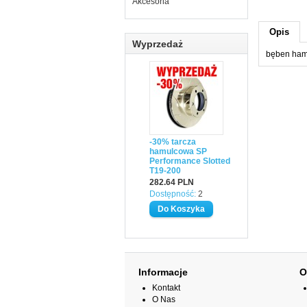
Akcesoria
Opis
Wyprzedaż
bęben ha
-30% tarcza
hamulcowa SP
Performance Slotted
T19-200
282.64 PLN
Dostępność:
2
Informacje
O
Kontakt
O Nas