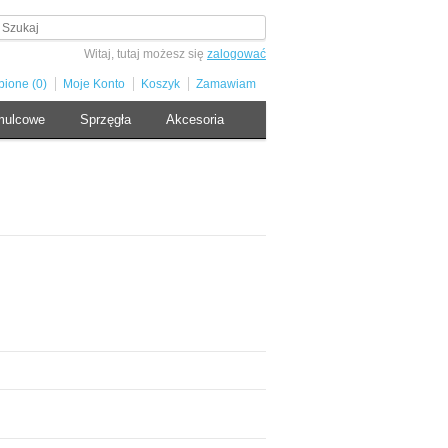
Witaj, tutaj możesz się
zalogować
bione (0)
Moje Konto
Koszyk
Zamawiam
mulcowe
Sprzęgła
Akcesoria