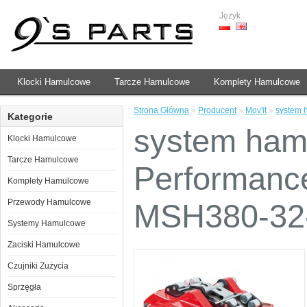
Język
Klocki Hamulcowe
Tarcze Hamulcowe
Komplety Hamulcowe
Strona Główna
»
Producent
»
Mov'it
»
system 
Kategorie
system ham
Klocki Hamulcowe
Tarcze Hamulcowe
Performanc
Komplety Hamulcowe
Przewody Hamulcowe
MSH380-32
Systemy Hamulcowe
Zaciski Hamulcowe
Czujniki Zużycia
Sprzęgła