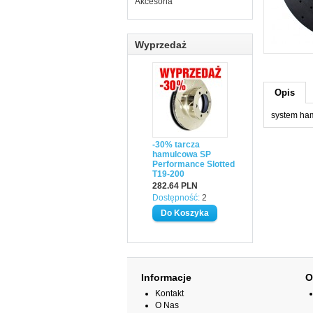
Akcesoria
Wyprzedaż
Opis
system ha
-30% tarcza
hamulcowa SP
Performance Slotted
T19-200
282.64 PLN
Dostępność:
2
Informacje
O
Kontakt
O Nas