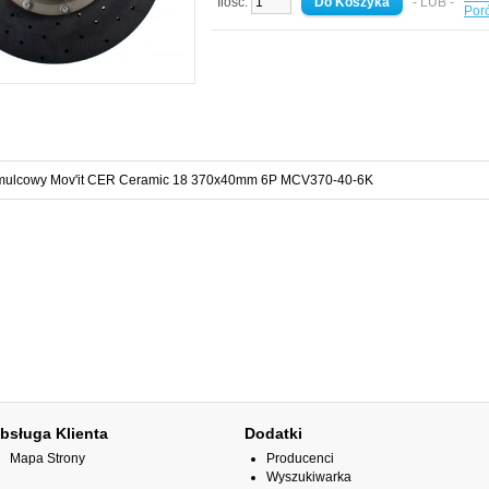
Ilość:
- LUB -
Por
mulcowy Mov'it CER Ceramic 18 370x40mm 6P MCV370-40-6K
bsługa Klienta
Dodatki
Mapa Strony
Producenci
Wyszukiwarka