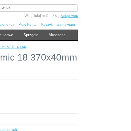
Witaj, tutaj możesz się
zalogować
bione (0)
Moje Konto
Koszyk
Zamawiam
mulcowe
Sprzęgła
Akcesoria
6P MCV370-40-6K
amic 18 370x40mm
e
Ulubionych