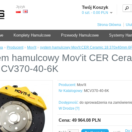
Język
Twój Koszyk
0 szt. - 0.00 PLN
Strona Główna
Ulu
we
Komplety Hamulcowe
Przewody Hamulcowe
Systemy Ha
na
»
Producent
»
Mov'it
»
system hamulcowy Mov'it CER Ceramic 18 370x40mm 
em hamulcowy Mov'it CER Cer
MCV370-40-6K
Producent:
Mov'it
Nr Katalogowy:
MCV370-40-6K
Dostępność:
do sprowadzenia na zamówieni
W Drodze [?]
Cena: 49 964.08 PLN
Do 