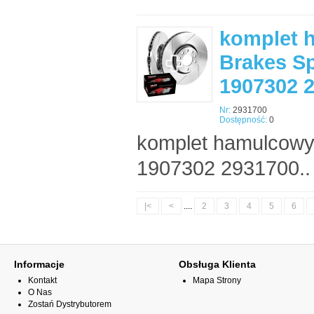
komplet 
Brakes Sp
1907302 
Nr:
2931700
Dostępność:
0
komplet hamulcowy
1907302 2931700..
|<
<
....
2
3
4
5
6
Informacje
Obsługa Klienta
Kontakt
Mapa Strony
O Nas
Zostań Dystrybutorem