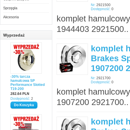
Nr:
2921500
Sprzęgła
Dostępność:
0
komplet hamulcowy
Akcesoria
1944403 2921500..
Wyprzedaż
komplet 
Brakes Sp
1907200 
-30% tarcza
Nr:
2921700
hamulcowa SP
Dostępność:
0
Performance Slotted
T19-200
komplet hamulcowy
282.64 PLN
Dostępność:
2
1907200 2921700..
komplet 