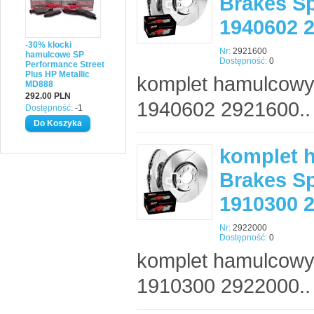
Brakes Sp
1940602 
-30% klocki
Nr:
2921600
hamulcowe SP
Dostępność:
0
Performance Street
Plus HP Metallic
komplet hamulcowy
MD888
292.00 PLN
1940602 2921600..
Dostępność:
-1
komplet 
Brakes Sp
1910300 
Nr:
2922000
Dostępność:
0
komplet hamulcowy
1910300 2922000..