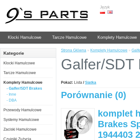
Język
Klocki Hamulcowe
Tarcze Hamulcowe
Komplety Hamulcowe
Strona Główna
»
Komplety Hamulcowe
»
Galf
Kategorie
Galfer/SDT
Klocki Hamulcowe
Tarcze Hamulcowe
Komplety Hamulcowe
Pokaż:
Lista
/
Siatka
- Galfer/SDT Brakes
Porównanie (0)
- Inne
- DBA
Przewody Hamulcowe
komplet 
Systemy Hamulcowe
Brakes Sp
Zaciski Hamulcowe
1944403 
Czujniki Zużycia